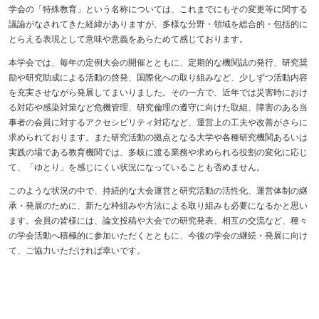
学会の「特殊教育」という名称については、これまでにもその変更等に関する
議論がなされてきた経緯がありますが、多様な分野・領域を総合的・包括的に
とらえる表現として意味や意義をあらためて感じております。
本学会では、毎年の定例大会の開催とともに、定期的な機関誌の発行、研究奨
励や研究助成による活動の啓発、国際化への取り組みなど、少しずつ活動内容
を充実させながら発展してまいりました。その一方で、近年では災害時におけ
る対応や感染対策など危機管理、研究倫理の遵守に向けた取組、障害のある当
事者の会員に対するアクセシビリティ対応など、運営上の工夫や改善がさらに
求められております。また研究活動の拠点となる大学や各種研究機関あるいは
実践の場である教育機関では、多岐に渡る業務や求められる役割の変化に応じ
て、「ゆとり」を感じにくい状況になっていることも否めません。
このような状況の中で、持続的な大会運営と研究活動の活性化、運営体制の継
承・発展のために、新たな枠組みや方法による取り組みも必要になるかと思い
ます。会員の皆様には、論文投稿や大会での研究発表、相互の交流など、種々
の学会活動へ積極的に参加いただくとともに、今後の学会の継続・発展に向け
て、ご協力いただければ幸いです。