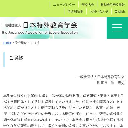
ニューズレター
年次大会
教員免許WG報告
学術用語集
お問い合わせ
English
Home
学会紹介
ご挨拶
ご挨拶
一般社団法人日本特殊教育学会
理事長 澤 隆史
本学会は設立から60年を超え、我が国の特殊教育に係る研究・実践の充実を目
指す学術団体として活動を継続してまいりました。特別支援や障害などに対す
る関心の広がりとともに研究活動も活発になっている現在、教育、心理、医
療、福祉などのそれぞれの分野における研究の深化に伴って、研究の多様化や
細分化が進む傾向がみられます。その中で、本学会は様々な領域を包括する総
合的な学術研究の場として、多くの会員の皆様に参画いただいております。本